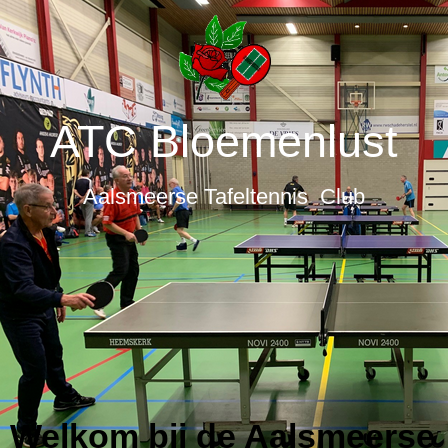
ATC Bloemenlust
Aalsmeerse Tafeltennis Club
Welkom bij de Aalsmeerse