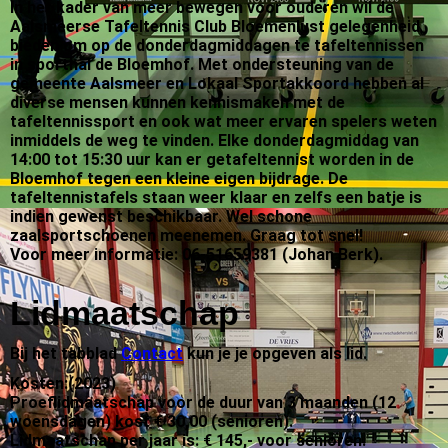
In het kader van meer bewegen voor ouderen wil de
Aalsmeerse Tafeltennis Club Bloemenlust gelegenheid
bieden om op de donderdagmiddagen te tafeltennissen
in sporthal de Bloemhof. Met ondersteuning van de
gemeente Aalsmeer en Lokaal Sportakkoord hebben al
diverse mensen kunnen kennismaken met de
tafeltennissport en ook wat meer ervaren spelers weten
inmiddels de weg te vinden. Elke donderdagmiddag van
14:00 tot 15:30 uur kan er getafeltennist worden in de
Bloemhof tegen een kleine eigen bijdrage. De
tafeltennistafels staan weer klaar en zelfs een batje is
indien gewenst beschikbaar. Wel schone
zaalsportschoenen meenemen. Graag tot snel!
Voor meer informatie: 06-51659381 (Johan Berk).
Lidmaatschap
Bij
het tabblad
Contact
kun je je opgeven als lid.
Kosten:(2023)
Proeflidmaatschap voor de duur van 3 maanden (12
woensdagen) kost € 30,00 (senioren).
Lidmaatschap per jaar is: € 145,- voor senioren.