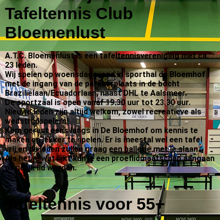
Tafeltennis Club
Bloemenlust
A.T.C. Bloemenlust is een tafeltennisvereniging met ca.
23 leden.
Wij spelen op woensdagavond in sporthal de Bloemhof
met de ingang van de parkeerplaats in de bocht
Braziliëlaan/Ecuadorlaan, naast DHL te Aalsmeer.
De sportzaal is open vanaf 19.30 uur tot 23.30 uur.
Nieuwe leden zijn altijd welkom, zowel recreatieve als
wedstrijdspelers!
Kom gerust eens langs in De Bloemhof om kennis te
maken en lekker te spelen. Er is meestal wel een tafel
vrij en de leden zullen graag een balletje met je slaan.
Als het je wat lijkt kun je een proeflidmaatschap aangaan
of gelijk lid worden.
Tafeltennis voor 55+