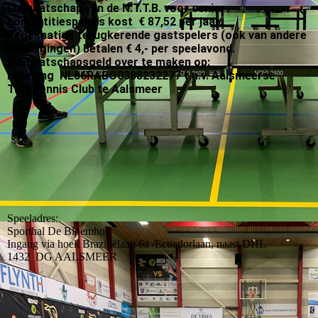
Lidmaatschap van de N.T.T.B. voor senior
competitiespelers kost € 87,52 per jaar.
Regelmatige terugkerende gastspelers (ook van andere
verenigingen) betalen € 4,- per speelavond.
Lidmaatschapsgeld over te maken op:
rekening NL86RABO0388232277 t.n.v. Aalsmeerse
Tafeltennis Club te Aalsmeer
Speeladres:
Sporthal De Bloemhof
Ingang via hoek Braziliëlaan 6a /Ecuadorlaan, naast DHL
1432 DG AALSMEER